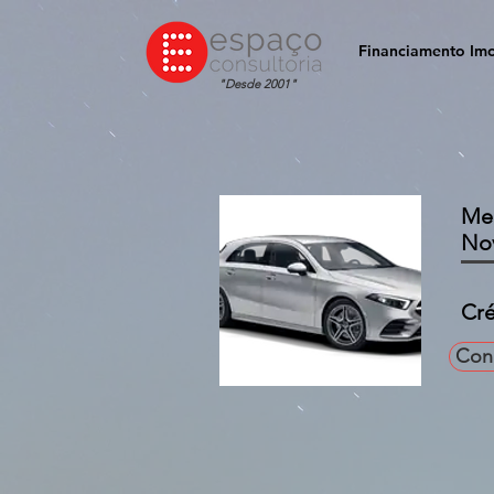
Financiamento Imo
"Desde 2001"
Me
Nov
Cré
Con